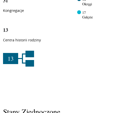
31
Okręgi
Kongregacje
17
Gałęzie
13
Centra historii rodziny
13
Stany Zjednoczone