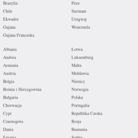
Brazylia
Peru
Chile
Surinam
Ekwador
Urugwaj
Gujana
Wenezuela
Gujana Francuska
Albania
Łotwa
Andora
Luksemburg
Armenia
Malta
Austria
Mołdawia
Belgia
Niemcy
Bośnia i Hercegowina
Norwegia
Bułgaria
Polska
Chorwacja
Portugalia
Cypr
Republika Czeska
Czarnogóra
Rosja
Dania
Rumunia
Estonia
Serbia