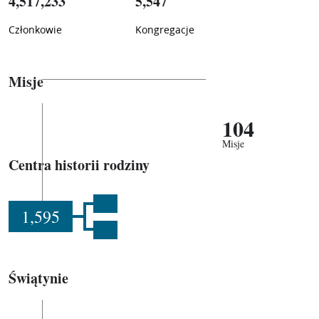
4,517,233
5,547
Członkowie
Kongregacje
Misje
104
Misje
Centra historii rodziny
1,595
Świątynie