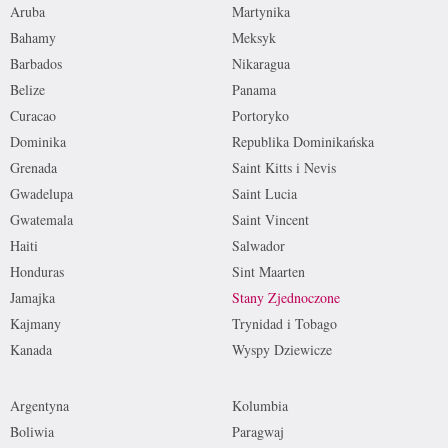
Aruba
Martynika
Bahamy
Meksyk
Barbados
Nikaragua
Belize
Panama
Curacao
Portoryko
Dominika
Republika Dominikańska
Grenada
Saint Kitts i Nevis
Gwadelupa
Saint Lucia
Gwatemala
Saint Vincent
Haiti
Salwador
Honduras
Sint Maarten
Jamajka
Stany Zjednoczone
Kajmany
Trynidad i Tobago
Kanada
Wyspy Dziewicze
Argentyna
Kolumbia
Boliwia
Paragwaj