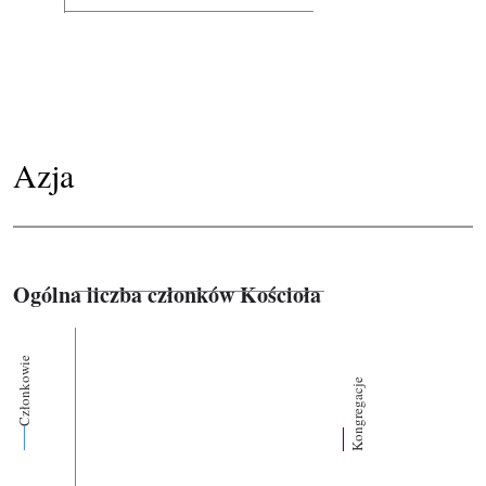
Azja
Ogólna liczba członków Kościoła
Członkowie
Kongregacje