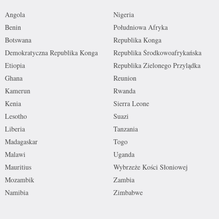
Angola
Nigeria
Benin
Południowa Afryka
Botswana
Republika Konga
Demokratyczna Republika Konga
Republika Środkowoafrykańska
Etiopia
Republika Zielonego Przylądka
Ghana
Reunion
Kamerun
Rwanda
Kenia
Sierra Leone
Lesotho
Suazi
Liberia
Tanzania
Madagaskar
Togo
Malawi
Uganda
Mauritius
Wybrzeże Kości Słoniowej
Mozambik
Zambia
Namibia
Zimbabwe