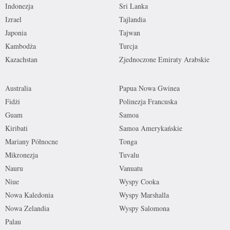
Indonezja
Sri Lanka
Izrael
Tajlandia
Japonia
Tajwan
Kambodża
Turcja
Kazachstan
Zjednoczone Emiraty Arabskie
Australia
Papua Nowa Gwinea
Fidżi
Polinezja Francuska
Guam
Samoa
Kiribati
Samoa Amerykańskie
Mariany Północne
Tonga
Mikronezja
Tuvalu
Nauru
Vanuatu
Niue
Wyspy Cooka
Nowa Kaledonia
Wyspy Marshalla
Nowa Zelandia
Wyspy Salomona
Palau