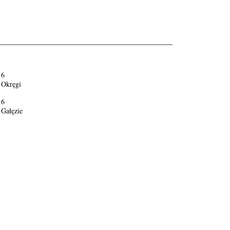
6
Okręgi
6
Gałęzie