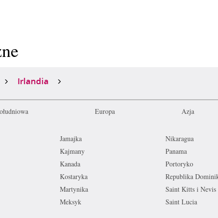
zne
Irlandia
ołudniowa
Europa
Azja
Jamajka
Nikaragua
Kajmany
Panama
Kanada
Portoryko
Kostaryka
Republika Domini
Martynika
Saint Kitts i Nevis
Meksyk
Saint Lucia