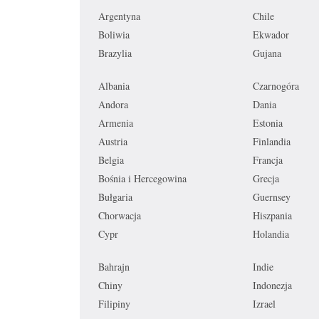
Argentyna
Chile
Boliwia
Ekwador
Brazylia
Gujana
Albania
Czarnogóra
Andora
Dania
Armenia
Estonia
Austria
Finlandia
Belgia
Francja
Bośnia i Hercegowina
Grecja
Bułgaria
Guernsey
Chorwacja
Hiszpania
Cypr
Holandia
Bahrajn
Indie
Chiny
Indonezja
Filipiny
Izrael