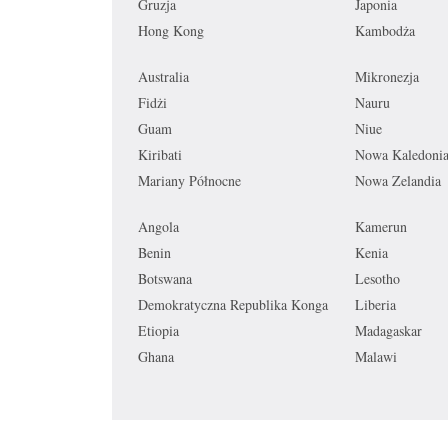
Gruzja
Japonia
Hong Kong
Kambodża
Australia
Mikronezja
Fidżi
Nauru
Guam
Niue
Kiribati
Nowa Kaledoni
Mariany Północne
Nowa Zelandia
Angola
Kamerun
Benin
Kenia
Botswana
Lesotho
Demokratyczna Republika Konga
Liberia
Etiopia
Madagaskar
Ghana
Malawi