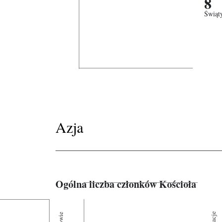
8
Świąt
Azja
Ogólna liczba członków Kościoła