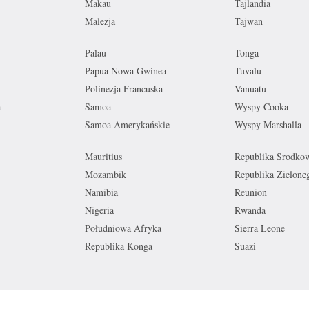
Makau
Tajlandia
Malezja
Tajwan
Palau
Tonga
Papua Nowa Gwinea
Tuvalu
Polinezja Francuska
Vanuatu
a
Samoa
Wyspy Cooka
Samoa Amerykańskie
Wyspy Marshalla
Mauritius
Republika Środko
Mozambik
Republika Zielone
Namibia
Reunion
Nigeria
Rwanda
Południowa Afryka
Sierra Leone
Republika Konga
Suazi