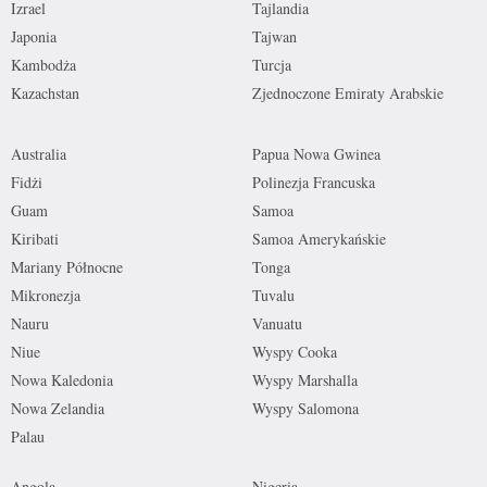
Izrael
Tajlandia
Japonia
Tajwan
Kambodża
Turcja
Kazachstan
Zjednoczone Emiraty Arabskie
Australia
Papua Nowa Gwinea
Fidżi
Polinezja Francuska
Guam
Samoa
Kiribati
Samoa Amerykańskie
Mariany Północne
Tonga
Mikronezja
Tuvalu
Nauru
Vanuatu
Niue
Wyspy Cooka
Nowa Kaledonia
Wyspy Marshalla
Nowa Zelandia
Wyspy Salomona
Palau
Angola
Nigeria