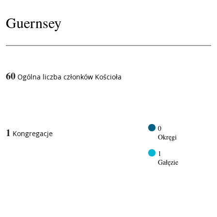
Guernsey
60
Ogólna liczba członków Kościoła
1
/
0
1
Kongregacje
Okręgi
1
Gałęzie