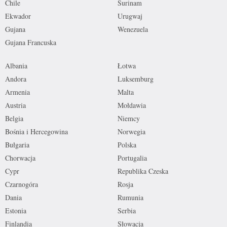
Chile
Surinam
Ekwador
Urugwaj
Gujana
Wenezuela
Gujana Francuska
Albania
Łotwa
Andora
Luksemburg
Armenia
Malta
Austria
Mołdawia
Belgia
Niemcy
Bośnia i Hercegowina
Norwegia
Bułgaria
Polska
Chorwacja
Portugalia
Cypr
Republika Czeska
Czarnogóra
Rosja
Dania
Rumunia
Estonia
Serbia
Finlandia
Słowacja