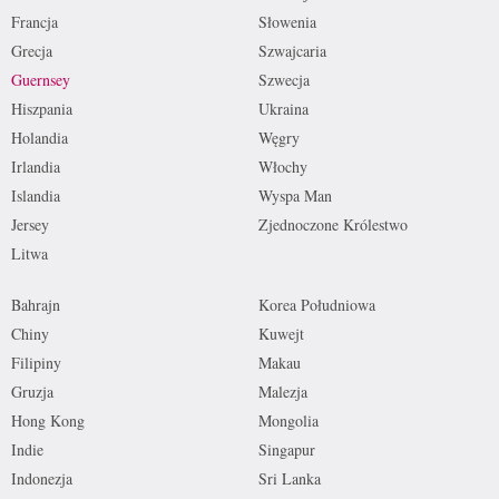
Francja
Słowenia
Grecja
Szwajcaria
Guernsey
Szwecja
Hiszpania
Ukraina
Holandia
Węgry
Irlandia
Włochy
Islandia
Wyspa Man
Jersey
Zjednoczone Królestwo
Litwa
Bahrajn
Korea Południowa
Chiny
Kuwejt
Filipiny
Makau
Gruzja
Malezja
Hong Kong
Mongolia
Indie
Singapur
Indonezja
Sri Lanka