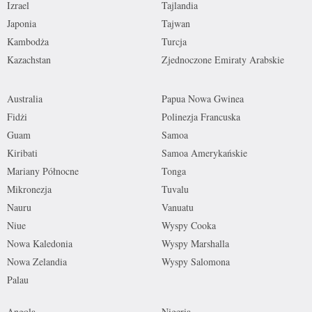
Izrael
Tajlandia
Japonia
Tajwan
Kambodża
Turcja
Kazachstan
Zjednoczone Emiraty Arabskie
Australia
Papua Nowa Gwinea
Fidżi
Polinezja Francuska
Guam
Samoa
Kiribati
Samoa Amerykańskie
Mariany Północne
Tonga
Mikronezja
Tuvalu
Nauru
Vanuatu
Niue
Wyspy Cooka
Nowa Kaledonia
Wyspy Marshalla
Nowa Zelandia
Wyspy Salomona
Palau
Angola
Nigeria