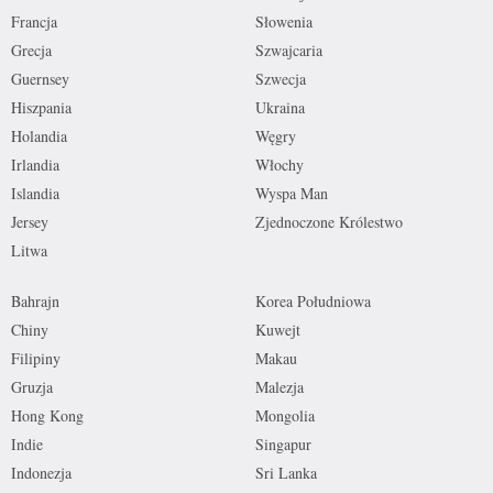
Francja
Słowenia
Grecja
Szwajcaria
Guernsey
Szwecja
Hiszpania
Ukraina
Holandia
Węgry
Irlandia
Włochy
Islandia
Wyspa Man
Jersey
Zjednoczone Królestwo
Litwa
Bahrajn
Korea Południowa
Chiny
Kuwejt
Filipiny
Makau
Gruzja
Malezja
Hong Kong
Mongolia
Indie
Singapur
Indonezja
Sri Lanka