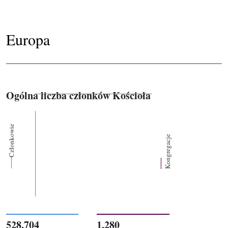
Europa
Ogólna liczba członków Kościoła
Członkowie
Kongregacje
528,704
1,280