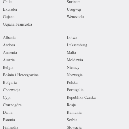
Chile
Surinam
Ekwador
Urugwaj
Gujana
Wenezuela
Gujana Francuska
Albania
Łotwa
Andora
Luksemburg
Armenia
Malta
Austria
Mołdawia
Belgia
Niemcy
Bośnia i Hercegowina
Norwegia
Bułgaria
Polska
Chorwacja
Portugalia
Cypr
Republika Czeska
Czarnogóra
Rosja
Dania
Rumunia
Estonia
Serbia
Finlandia
Słowacja