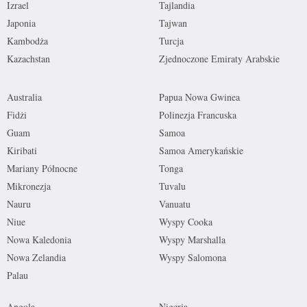
Izrael
Tajlandia
Japonia
Tajwan
Kambodża
Turcja
Kazachstan
Zjednoczone Emiraty Arabskie
Australia
Papua Nowa Gwinea
Fidżi
Polinezja Francuska
Guam
Samoa
Kiribati
Samoa Amerykańskie
Mariany Północne
Tonga
Mikronezja
Tuvalu
Nauru
Vanuatu
Niue
Wyspy Cooka
Nowa Kaledonia
Wyspy Marshalla
Nowa Zelandia
Wyspy Salomona
Palau
Angola
Nigeria