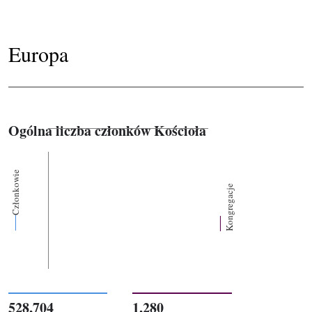
Europa
Ogólna liczba członków Kościoła
Członkowie
Kongregacje
528,704
1,280