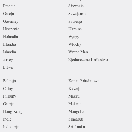
Francja
Słowenia
Grecja
Szwajcaria
Guernsey
Szwecja
Hiszpania
Ukraina
Holandia
Węgry
Irlandia
Włochy
Islandia
Wyspa Man
Jersey
Zjednoczone Królestwo
Litwa
Bahrajn
Korea Południowa
Chiny
Kuwejt
Filipiny
Makau
Gruzja
Malezja
Hong Kong
Mongolia
Indie
Singapur
Indonezja
Sri Lanka