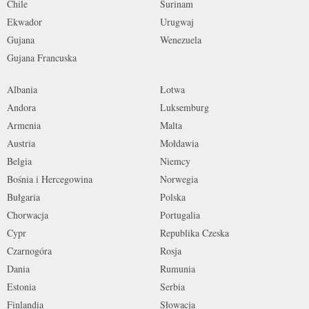
Chile
Surinam
Ekwador
Urugwaj
Gujana
Wenezuela
Gujana Francuska
Albania
Łotwa
Andora
Luksemburg
Armenia
Malta
Austria
Mołdawia
Belgia
Niemcy
Bośnia i Hercegowina
Norwegia
Bułgaria
Polska
Chorwacja
Portugalia
Cypr
Republika Czeska
Czarnogóra
Rosja
Dania
Rumunia
Estonia
Serbia
Finlandia
Słowacja