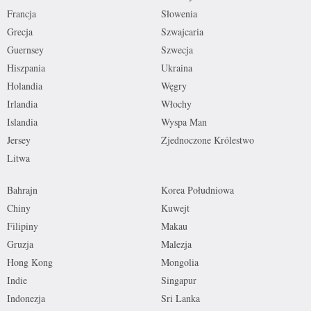
Francja
Słowenia
Grecja
Szwajcaria
Guernsey
Szwecja
Hiszpania
Ukraina
Holandia
Węgry
Irlandia
Włochy
Islandia
Wyspa Man
Jersey
Zjednoczone Królestwo
Litwa
Bahrajn
Korea Południowa
Chiny
Kuwejt
Filipiny
Makau
Gruzja
Malezja
Hong Kong
Mongolia
Indie
Singapur
Indonezja
Sri Lanka