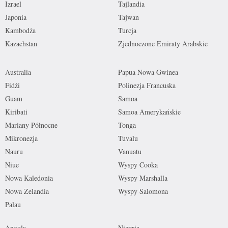
Izrael
Tajlandia
Japonia
Tajwan
Kambodża
Turcja
Kazachstan
Zjednoczone Emiraty Arabskie
Australia
Papua Nowa Gwinea
Fidżi
Polinezja Francuska
Guam
Samoa
Kiribati
Samoa Amerykańskie
Mariany Północne
Tonga
Mikronezja
Tuvalu
Nauru
Vanuatu
Niue
Wyspy Cooka
Nowa Kaledonia
Wyspy Marshalla
Nowa Zelandia
Wyspy Salomona
Palau
Angola
Nigeria