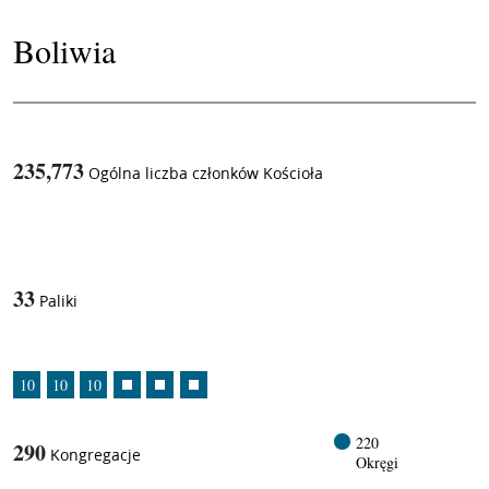
Boliwia
235,773
Ogólna liczba członków Kościoła
1
/
33
Paliki
10
10
10
220
290
Kongregacje
Okręgi