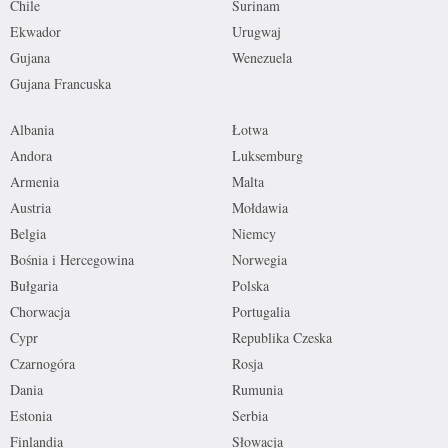
Chile
Surinam
Ekwador
Urugwaj
Gujana
Wenezuela
Gujana Francuska
Albania
Łotwa
Andora
Luksemburg
Armenia
Malta
Austria
Mołdawia
Belgia
Niemcy
Bośnia i Hercegowina
Norwegia
Bułgaria
Polska
Chorwacja
Portugalia
Cypr
Republika Czeska
Czarnogóra
Rosja
Dania
Rumunia
Estonia
Serbia
Finlandia
Słowacja