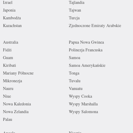
Izrael
Tajlandia
Japonia
Tajwan
Kambodża
Turcja
Kazachstan
Zjednoczone Emiraty Arabskie
Australia
Papua Nowa Gwinea
Fidżi
Polinezja Francuska
Guam
Samoa
Kiribati
Samoa Amerykańskie
Mariany Północne
Tonga
Mikronezja
Tuvalu
Nauru
Vanuatu
Niue
Wyspy Cooka
Nowa Kaledonia
Wyspy Marshalla
Nowa Zelandia
Wyspy Salomona
Palau
Angola
Nigeria