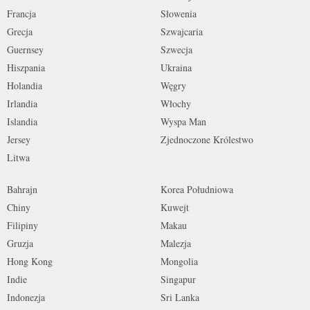
Francja
Słowenia
Grecja
Szwajcaria
Guernsey
Szwecja
Hiszpania
Ukraina
Holandia
Węgry
Irlandia
Włochy
Islandia
Wyspa Man
Jersey
Zjednoczone Królestwo
Litwa
Bahrajn
Korea Południowa
Chiny
Kuwejt
Filipiny
Makau
Gruzja
Malezja
Hong Kong
Mongolia
Indie
Singapur
Indonezja
Sri Lanka