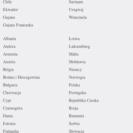
Chile
Surinam
Ekwador
Urugwaj
Gujana
Wenezuela
Gujana Francuska
Albania
Łotwa
Andora
Luksemburg
Armenia
Malta
Austria
Mołdawia
Belgia
Niemcy
Bośnia i Hercegowina
Norwegia
Bułgaria
Polska
Chorwacja
Portugalia
Cypr
Republika Czeska
Czarnogóra
Rosja
Dania
Rumunia
Estonia
Serbia
Finlandia
Słowacja