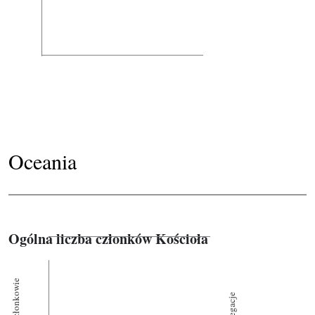
Oceania
Ogólna liczba członków Kościoła
Członkowie