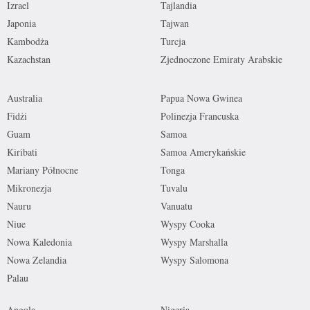
Izrael
Tajlandia
Japonia
Tajwan
Kambodża
Turcja
Kazachstan
Zjednoczone Emiraty Arabskie
Australia
Papua Nowa Gwinea
Fidżi
Polinezja Francuska
Guam
Samoa
Kiribati
Samoa Amerykańskie
Mariany Północne
Tonga
Mikronezja
Tuvalu
Nauru
Vanuatu
Niue
Wyspy Cooka
Nowa Kaledonia
Wyspy Marshalla
Nowa Zelandia
Wyspy Salomona
Palau
Angola
Nigeria