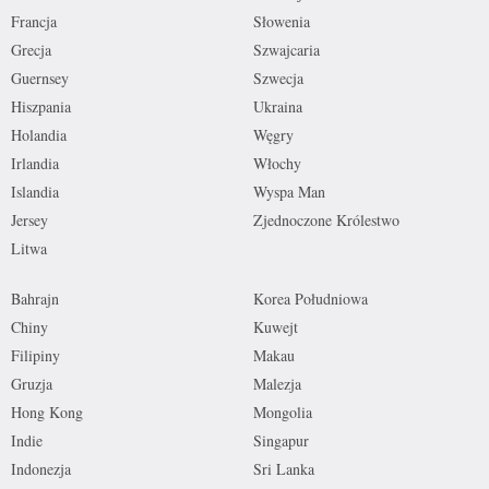
Francja
Słowenia
Grecja
Szwajcaria
Guernsey
Szwecja
Hiszpania
Ukraina
Holandia
Węgry
Irlandia
Włochy
Islandia
Wyspa Man
Jersey
Zjednoczone Królestwo
Litwa
Bahrajn
Korea Południowa
Chiny
Kuwejt
Filipiny
Makau
Gruzja
Malezja
Hong Kong
Mongolia
Indie
Singapur
Indonezja
Sri Lanka