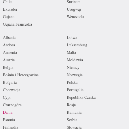
Chile
Surinam
Ekwador
Urugwaj
Gujana
Wenezuela
Gujana Francuska
Albania
Łotwa
Andora
Luksemburg
Armenia
Malta
Austria
Mołdawia
Belgia
Niemcy
Bośnia i Hercegowina
Norwegia
Bułgaria
Polska
Chorwacja
Portugalia
Cypr
Republika Czeska
Czarnogóra
Rosja
Dania
Rumunia
Estonia
Serbia
Finlandia
Słowacja