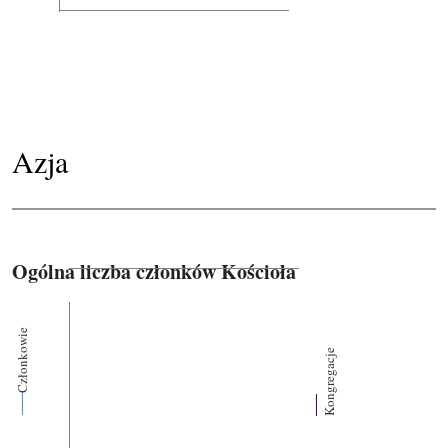
Azja
Ogólna liczba członków Kościoła
Członkowie
Kongregacje