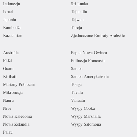
Indonezja
Sri Lanka
Izrael
Tajlandia
Japonia
Tajwan
Kambodża
Turcja
Kazachstan
Zjednoczone Emiraty Arabskie
Australia
Papua Nowa Gwinea
Fidżi
Polinezja Francuska
Guam
Samoa
Kiribati
Samoa Amerykańskie
Mariany Północne
Tonga
Mikronezja
Tuvalu
Nauru
Vanuatu
Niue
Wyspy Cooka
Nowa Kaledonia
Wyspy Marshalla
Nowa Zelandia
Wyspy Salomona
Palau