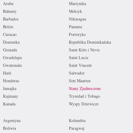
Aruba
Martynika
Bahamy
Meksyk
Barbados
Nikaragua
Belize
Panama
Curacao
Portoryko
Dominika
Republika Dominikańska
Grenada
Saint Kitts i Nevis
Gwadelupa
Saint Lucia
Gwatemala
Saint Vincent
Haiti
Salwador
Honduras
Sint Maarten
Jamajka
Stany Zjednoczone
Kajmany
Trynidad i Tobago
Kanada
Wyspy Dziewicze
Argentyna
Kolumbia
Boliwia
Paragwaj