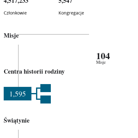
4,517,233
5,547
Członkowie
Kongregacje
Misje
104
Misje
Centra historii rodziny
1,595
Świątynie