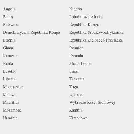
Angola
Nigeria
Benin
Południowa Afryka
Botswana
Republika Konga
Demokratyczna Republika Konga
Republika Środkowoafrykańska
Etiopia
Republika Zielonego Przylądka
Ghana
Reunion
Kamerun
Rwanda
Kenia
Sierra Leone
Lesotho
Suazi
Liberia
Tanzania
Madagaskar
Togo
Malawi
Uganda
Mauritius
Wybrzeże Kości Słoniowej
Mozambik
Zambia
Namibia
Zimbabwe