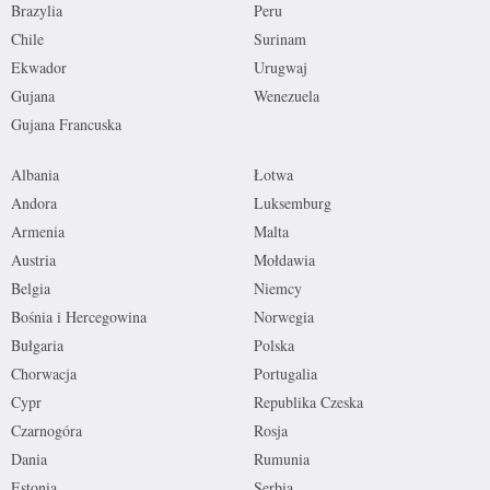
Brazylia
Peru
Chile
Surinam
Ekwador
Urugwaj
Gujana
Wenezuela
Gujana Francuska
Albania
Łotwa
Andora
Luksemburg
Armenia
Malta
Austria
Mołdawia
Belgia
Niemcy
Bośnia i Hercegowina
Norwegia
Bułgaria
Polska
Chorwacja
Portugalia
Cypr
Republika Czeska
Czarnogóra
Rosja
Dania
Rumunia
Estonia
Serbia