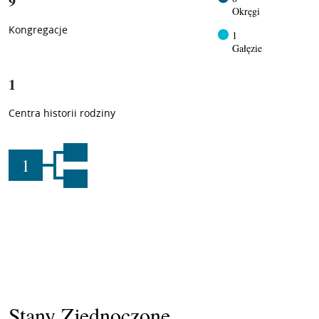
9
Okręgi
Kongregacje
1
Gałęzie
1
Centra historii rodziny
1
Stany Zjednoczone