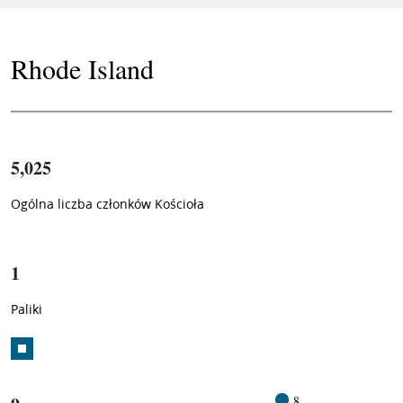
Rhode Island
5,025
Ogólna liczba członków Kościoła
1
/
1
Paliki
8