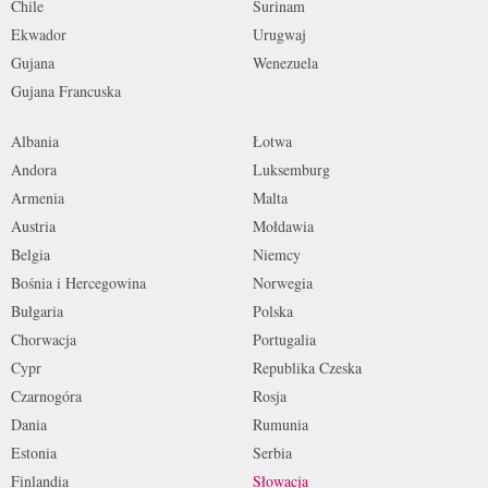
Chile
Surinam
Ekwador
Urugwaj
Gujana
Wenezuela
Gujana Francuska
Albania
Łotwa
Andora
Luksemburg
Armenia
Malta
Austria
Mołdawia
Belgia
Niemcy
Bośnia i Hercegowina
Norwegia
Bułgaria
Polska
Chorwacja
Portugalia
Cypr
Republika Czeska
Czarnogóra
Rosja
Dania
Rumunia
Estonia
Serbia
Finlandia
Słowacja