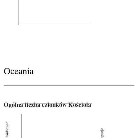
Oceania
Ogólna liczba członków Kościoła
Członkowie