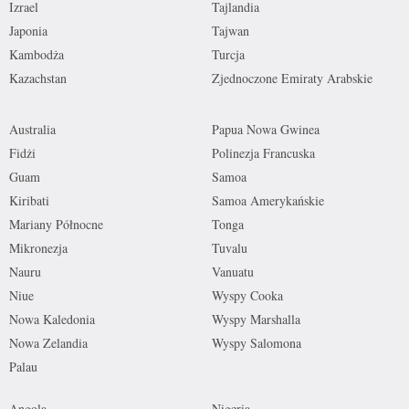
Izrael
Tajlandia
Japonia
Tajwan
Kambodża
Turcja
Kazachstan
Zjednoczone Emiraty Arabskie
Australia
Papua Nowa Gwinea
Fidżi
Polinezja Francuska
Guam
Samoa
Kiribati
Samoa Amerykańskie
Mariany Północne
Tonga
Mikronezja
Tuvalu
Nauru
Vanuatu
Niue
Wyspy Cooka
Nowa Kaledonia
Wyspy Marshalla
Nowa Zelandia
Wyspy Salomona
Palau
Angola
Nigeria