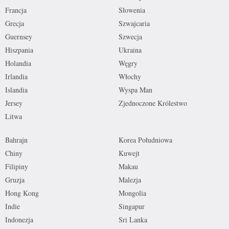
Francja
Słowenia
Grecja
Szwajcaria
Guernsey
Szwecja
Hiszpania
Ukraina
Holandia
Węgry
Irlandia
Włochy
Islandia
Wyspa Man
Jersey
Zjednoczone Królestwo
Litwa
Bahrajn
Korea Południowa
Chiny
Kuwejt
Filipiny
Makau
Gruzja
Malezja
Hong Kong
Mongolia
Indie
Singapur
Indonezja
Sri Lanka