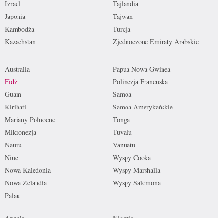
Izrael
Tajlandia
Japonia
Tajwan
Kambodża
Turcja
Kazachstan
Zjednoczone Emiraty Arabskie
Australia
Papua Nowa Gwinea
Fidżi
Polinezja Francuska
Guam
Samoa
Kiribati
Samoa Amerykańskie
Mariany Północne
Tonga
Mikronezja
Tuvalu
Nauru
Vanuatu
Niue
Wyspy Cooka
Nowa Kaledonia
Wyspy Marshalla
Nowa Zelandia
Wyspy Salomona
Palau
Angola
Nigeria