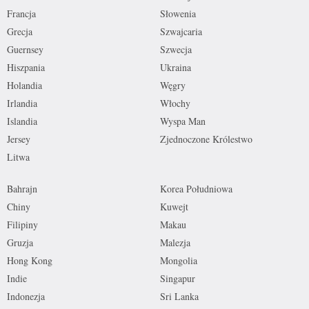
Francja
Słowenia
Grecja
Szwajcaria
Guernsey
Szwecja
Hiszpania
Ukraina
Holandia
Węgry
Irlandia
Włochy
Islandia
Wyspa Man
Jersey
Zjednoczone Królestwo
Litwa
Bahrajn
Korea Południowa
Chiny
Kuwejt
Filipiny
Makau
Gruzja
Malezja
Hong Kong
Mongolia
Indie
Singapur
Indonezja
Sri Lanka