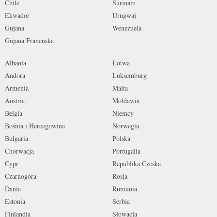
Chile
Surinam
Ekwador
Urugwaj
Gujana
Wenezuela
Gujana Francuska
Albania
Łotwa
Andora
Luksemburg
Armenia
Malta
Austria
Mołdawia
Belgia
Niemcy
Bośnia i Hercegowina
Norwegia
Bułgaria
Polska
Chorwacja
Portugalia
Cypr
Republika Czeska
Czarnogóra
Rosja
Dania
Rumunia
Estonia
Serbia
Finlandia
Słowacja