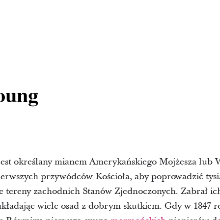
oung
est określany mianem Amerykańskiego Mojżesza lub W
pierwszych przywódców Kościoła, aby poprowadzić tysi
ie tereny zachodnich Stanów Zjednoczonych. Zabrał ich
zakładając wiele osad z dobrym skutkiem. Gdy w 1847 r