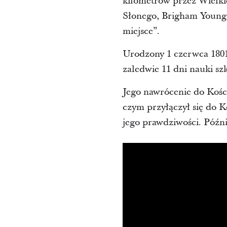
kilometrów przez Wielk
Słonego, Brigham Young sp
miejsce”.
Urodzony 1 czerwca 1801
zaledwie 11 dni nauki sz
Jego nawrócenie do Kości
czym przyłączył się do K
jego prawdziwości. Późni