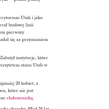
erytorium Utah i jako
rał budowę linii
tym pierwszy
adał się za przyznaniem
 Założył instytucje, które
wersytetem stanu Utah w
ajmniej 20 kobiet, z
a, które nie jest
rane
ekskomuniką
.
du choroby. Miał 76 lat.