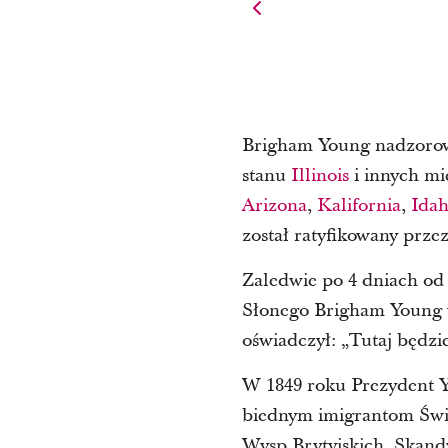
Brigham Young nadzorow
stanu
Illinois
i innych mie
Arizona
,
Kalifornia
,
Ida
został ratyfikowany prze
Zaledwie po 4 dniach od
Słonego Brigham Young w
oświadczył: „Tutaj będzi
W 1849 roku Prezydent Y
biednym imigrantom Świ
Wysp Brytyjskich, Skand