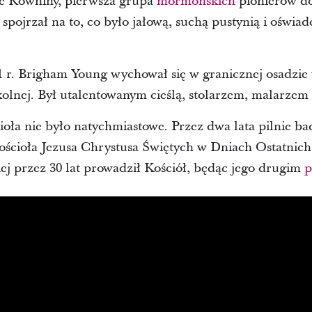
ie Równiny, pierwsza grupa
mormońskich
pionierów do
ojrzał na to, co było jałową, suchą pustynią i oświadc
 r. Brigham Young wychował się w granicznej osadzie
kolnej. Był utalentowanym cieślą, stolarzem, malarzem 
oła nie było natychmiastowe. Przez dwa lata pilnie b
ościoła Jezusa Chrystusa Świętych w Dniach Ostatnich,
ej przez 30 lat prowadził Kościół, będąc jego drugim
p