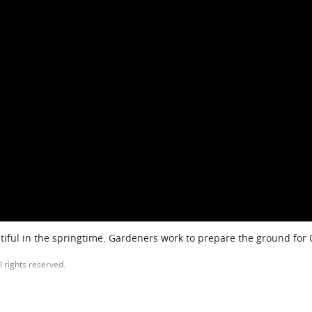
iful in the springtime. Gardeners work to prepare the ground for
l rights reserved.