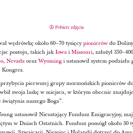
Pobierz zdjęcia
ał wędrówkę około 60–70 tysięcy
pionierów
do Doliny
jsc postoju, takich jak
Iowa
i
Missouri
, założył 350–40
ho
,
Nevada
oraz
Wyoming
i ustanowił system podziału
z Kongres.
 przybycia pierwszej grupy mormońskich pionierów do 
bił swoja laskę w miejscu, w którym obecnie znajduje
e świątynia naszego Boga”.
oung ustanowił Nieustający Fundusz Emigracyjny, ma
ętym w Dniach Ostatnich. Fundusz pomógł około 30 t
ynawii, Szwajcarii, Niemiec i Holandii dotrzeć do Am