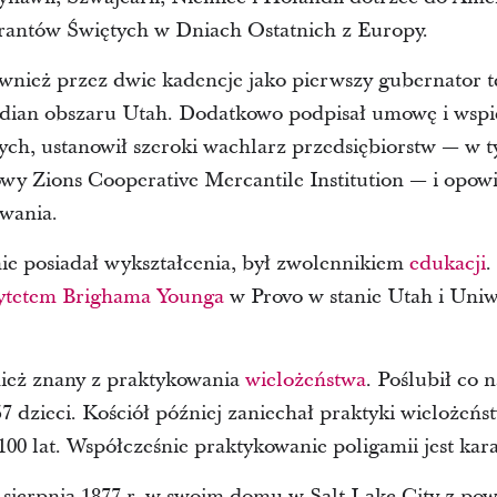
grantów Świętych w Dniach Ostatnich z Europy.
wnież przez dwie kadencje jako pierwszy gubernator t
ndian obszaru Utah. Dodatkowo podpisał umowę i wspie
wych, ustanowił szeroki wachlarz przedsiębiorstw — w 
y Zions Cooperative Mercantile Institution — i opowi
wania.
ie posiadał wykształcenia, był zwolennikiem
edukacji
.
ytetem Brighama Younga
w Provo w stanie Utah i Uni
ież znany z praktykowania
wielożeństwa
. Poślubił co n
 dzieci. Kościół później zaniechał praktyki wielożeństw
00 lat. Współcześnie praktykowanie poligamii jest ka
sierpnia 1877 r. w swoim domu w Salt Lake City z powo