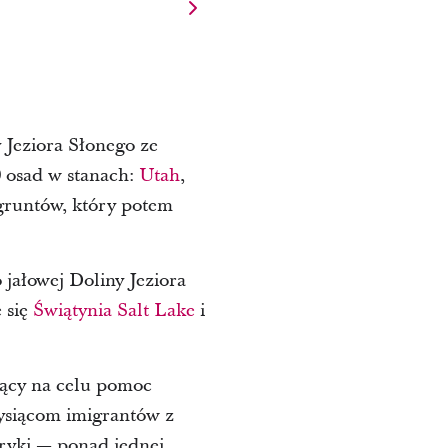
 Jeziora Słonego ze
0 osad w stanach:
Utah
,
 gruntów, który potem
jałowej Doliny Jeziora
 się
Świątynia Salt Lake
i
jący na celu pomoc
ysiącom imigrantów z
eryki — ponad jednej