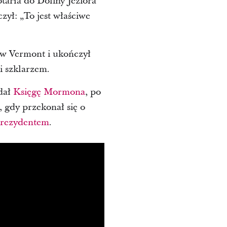
tarła do Doliny Jeziora
zył: „To jest właściwe
 w Vermont i ukończył
i szklarzem.
adał
Księgę Mormona
, po
 gdy przekonał się o
rezydentem
.