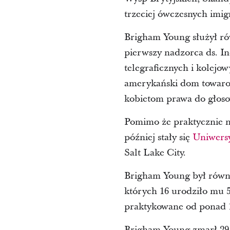
trzeciej ówczesnych imi
Brigham Young służył ró
pierwszy nadzorca ds. I
telegraficznych i kolejo
amerykański dom towarow
kobietom prawa do głoso
Pomimo że praktycznie n
później stały się
Uniwers
Salt Lake City.
Brigham Young był równ
których 16 urodziło mu 57
praktykowane od ponad 1
Brigham Young zmarł 29 