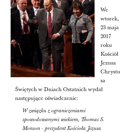
We
wtorek,
23 maja
2017
roku
Kościół
Jezusa
Chrystu
sa
Świętych w Dniach Ostatnich wydał
następujące oświadczenie:
W związku z ograniczeniami
spowodowanymi wiekiem, Thomas S.
Monson - prezydent Kościoła Jezusa