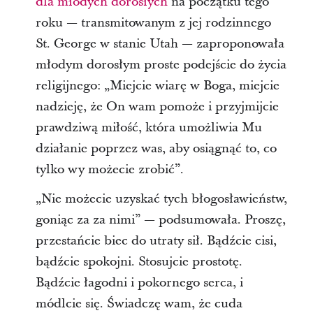
dla młodych dorosłych
na początku tego
roku — transmitowanym z jej rodzinnego
St. George w stanie Utah — zaproponowała
młodym dorosłym proste podejście do życia
religijnego: „Miejcie wiarę w Boga, miejcie
nadzieję, że On wam pomoże i przyjmijcie
prawdziwą miłość, która umożliwia Mu
działanie poprzez was, aby osiągnąć to, co
tylko wy możecie zrobić”.
„Nie możecie uzyskać tych błogosławieństw,
goniąc za za nimi” — podsumowała. Proszę,
przestańcie biec do utraty sił. Bądźcie cisi,
bądźcie spokojni. Stosujcie prostotę.
Bądźcie łagodni i pokornego serca, i
módlcie się. Świadczę wam, że cuda