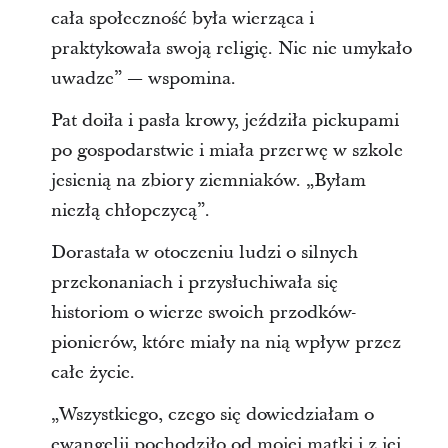
cała społeczność była wierząca i
praktykowała swoją religię. Nic nie umykało
uwadze” — wspomina.
Pat doiła i pasła krowy, jeździła pickupami
po gospodarstwie i miała przerwę w szkole
jesienią na zbiory ziemniaków. „Byłam
niezłą chłopczycą”.
Dorastała w otoczeniu ludzi o silnych
przekonaniach i przysłuchiwała się
historiom o wierze swoich przodków-
pionierów, które miały na nią wpływ przez
całe życie.
„Wszystkiego, czego się dowiedziałam o
ewangelii pochodziło od mojej matki i z jej