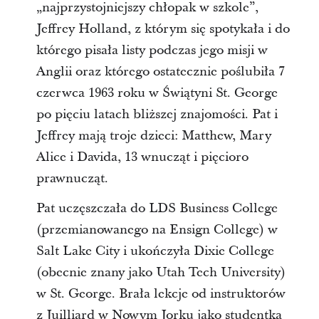
„najprzystojniejszy chłopak w szkole”,
Jeffrey Holland, z którym się spotykała i do
którego pisała listy podczas jego misji w
Anglii oraz którego ostatecznie poślubiła 7
czerwca 1963 roku w Świątyni St. George
po pięciu latach bliższej znajomości. Pat i
Jeffrey mają troje dzieci: Matthew, Mary
Alice i Davida, 13 wnucząt i pięcioro
prawnucząt.
Pat uczęszczała do LDS Business College
(przemianowanego na Ensign College) w
Salt Lake City i ukończyła Dixie College
(obecnie znany jako Utah Tech University)
w St. George. Brała lekcje od instruktorów
z Juilliard w Nowym Jorku jako studentka