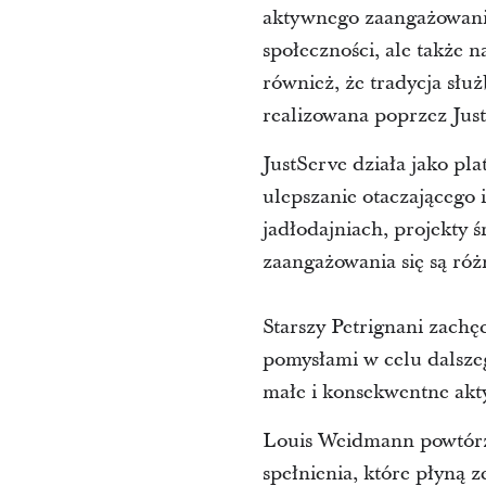
aktywnego zaangażowania
społeczności, ale także
również, że tradycja służ
realizowana poprzez Jus
JustServe działa jako pl
ulepszanie otaczającego 
jadłodajniach, projekty
zaangażowania się są ró
Starszy Petrignani zachę
pomysłami w celu dalszeg
małe i konsekwentne akt
Louis Weidmann powtórzył
spełnienia, które płyną 