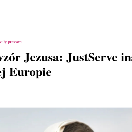
kuły prasowe
zór Jezusa: JustServe in
łej Europie