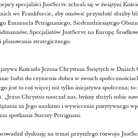
jscy specjaliści JustServe zebrali się w świątyni Kośc
nich we Frankfurcie, aby omówić przyszłość służby bl
go Emanuela Petrignaniego, Siedemdziesiątego Obsza
eidmannów, Specjalistów JustServe na Europę Środkową
 i planowania strategicznego.
icjatywa Kościoła Jezusa Chrystusa Świętych w Dniach 
ie ludzi do czynienia dobra w swoich społecznościach
go jest to coś więcej niż tylko inicjatywa społeczna; 
 „Jezus Chrystus nauczał nas, byśmy służyli sobie naw
ążania za Jego naukami i wywierania pozytywnego wp
zas spotkania Starszy Petrignani.
owadził dyskusję na temat przyszłego rozwoju JustSer