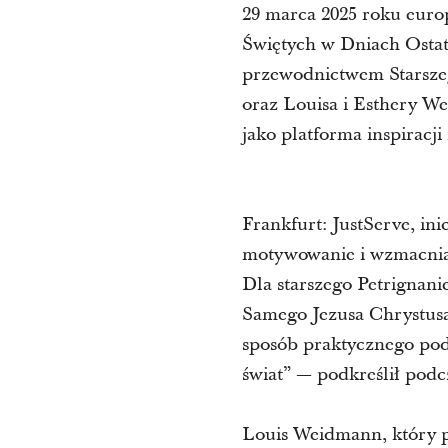
29 marca 2025 roku europe
Świętych w Dniach Ostat
przewodnictwem Starsze
oraz Louisa i Esthery W
jako platforma inspiracji
Frankfurt: JustServe, in
motywowanie i wzmacnian
Dla starszego Petrignanie
Samego Jezusa Chrystusa.
sposób praktycznego pod
świat” — podkreślił podc
Louis Weidmann, który pr