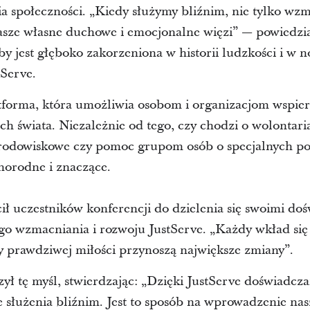
 społeczności. „Kiedy służymy bliźnim, nie tylko wz
 nasze własne duchowe i emocjonalne więzi” — powiedzi
by jest głęboko zakorzeniona w historii ludzkości i w 
tServe.
atforma, która umożliwia osobom i organizacjom wspier
ich świata. Niezależnie od tego, czy chodzi o wolontari
 środowiskowe czy pomoc grupom osób o specjalnych po
żnorodne i znaczące.
cił uczestników konferencji do dzielenia się swoimi do
o wzmacniania i rozwoju JustServe. „Każdy wkład się 
y prawdziwej miłości przynoszą największe zmiany”.
 tę myśl, stwierdzając: „Dzięki JustServe doświadcza
ze służenia bliźnim. Jest to sposób na wprowadzenie nas