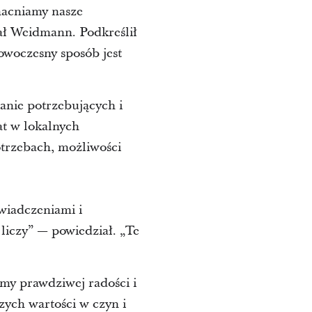
macniamy nasze
ał Weidmann. Podkreślił
nowoczesny sposób jest
anie potrzebujących i
at w lokalnych
trzebach, możliwości
świadczeniami i
liczy” — powiedział. „Te
my prawdziwej radości i
zych wartości w czyn i