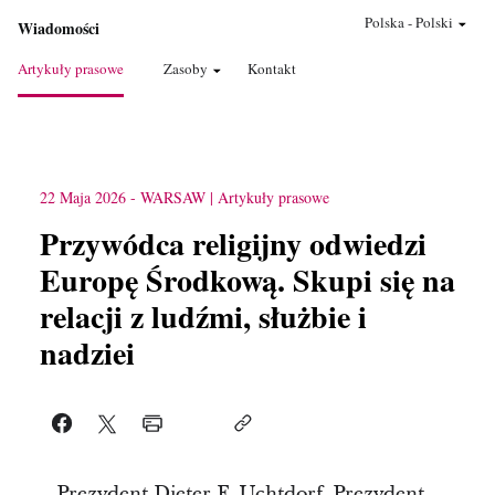
Polska
-
Polski
Wiadomości
Artykuły prasowe
Zasoby
Kontakt
22 Maja 2026
-
WARSAW
Artykuły prasowe
Przywódca religijny odwiedzi
Europę Środkową. Skupi się na
relacji z ludźmi, służbie i
nadziei
Prezydent Dieter F. Uchtdorf, Prezydent