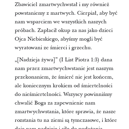
Zbawiciel zmartwychwstał i my również
powstaniemy z martwych. Cierpiał, aby być
nam wsparciem we wszystkich naszych
próbach. Zapłacił okup za nas jako dzieci
Ojca Niebieskiego, abyśmy mogli być
wyratowani ze śmierci i grzechu.
„[Nadzieja żywa]” (I List Piotra 1:3) dana
nam przez zmartwychwstanie jest naszym
przekonaniem, że śmierć nie jest końcem,
ale koniecznym krokiem od śmiertelności
do nieśmiertelności. Wszyscy powinniśmy
chwalić Boga za zapewnienie nam
zmartwychwstania, które sprawia, że nasze
rozstania tu na ziemi są tymczasowe, i które
daje nam nadzieję i siłę do podążania