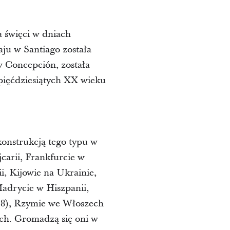
a święci w dniach
aju w Santiago została
w Concepción, została
 pięćdziesiątych XX wieku
onstrukcją tego typu w
carii, Frankfurcie w
, Kijowie na Ukrainie,
adrycie w Hiszpanii,
018), Rzymie we Włoszech
ich. Gromadzą się oni w