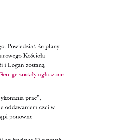
o. Powiedział, że plany
iurowego Kościoła
ti i Logan zostaną
George zostały ogłoszone
wykonania prac”,
się oddawaniem czci w
stąpi ponowne