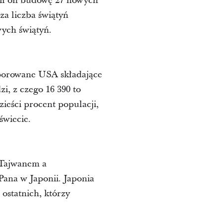
osił on budowę 27 nowych
za liczba świątyń
wych świątyń.
porowane USA składające
zi, z czego 16 390 to
ieści procent populacji,
świecie.
 Tajwanem a
ana w Japonii. Japonia
 ostatnich, którzy