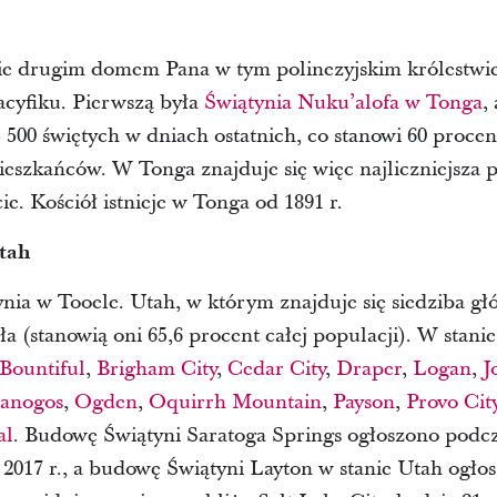
ie drugim domem Pana w tym polinezyjskim królestwi
cyfiku. Pierwszą była
Świątynia Nuku’alofa w Tonga
,
 500 świętych w dniach ostatnich, co stanowi 60 procen
ieszkańców. W Tonga znajduje się więc najliczniejsza 
ie. Kościół istnieje w Tonga od 1891 r.
Utah
ynia w Tooele. Utah, w którym znajduje się siedziba głó
 (stanowią oni 65,6 procent całej populacji). W stanie 
Bountiful
,
Brigham City
,
Cedar City
,
Draper
,
Logan
,
J
anogos
,
Ogden
,
Oquirrh Mountain
,
Payson
,
Provo Cit
al
. Budowę Świątyni Saratoga Springs ogłoszono podcz
 2017 r., a budowę Świątyni Layton w stanie Utah ogłos