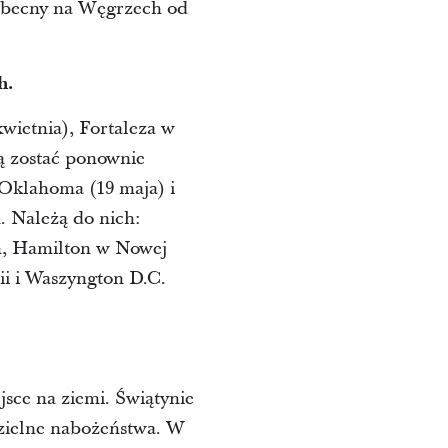
 obecny na Węgrzech od
h.
wietnia), Fortaleza w
ją zostać ponownie
 Oklahoma (19 maja) i
. Należą do nich:
h, Hamilton w Nowej
ii i Waszyngton D.C.
jsce na ziemi. Świątynie
dzielne nabożeństwa. W