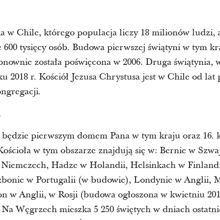
ia w Chile, którego populacja liczy 18 milionów ludzi, 
e 600 tysięcy osób. Budowa pierwszej świątyni w tym kr
onownie została poświęcona w 2006. Druga świątynia, 
 2018 r. Kościół Jezusa Chrystusa jest w Chile od lat
ongregacji.
h
 będzie pierwszym domem Pana w tym kraju oraz 16. k
Kościoła w tym obszarze znajdują się w: Bernie w Szwaj
Niemczech, Hadze w Holandii, Helsinkach w Finlandii
bonie w Portugalii (w budowie), Londynie w Anglii, M
ton w Anglii, w Rosji (budowa ogłoszona w kwietniu 2
. Na Węgrzech mieszka 5 250 świętych w dniach ostatn