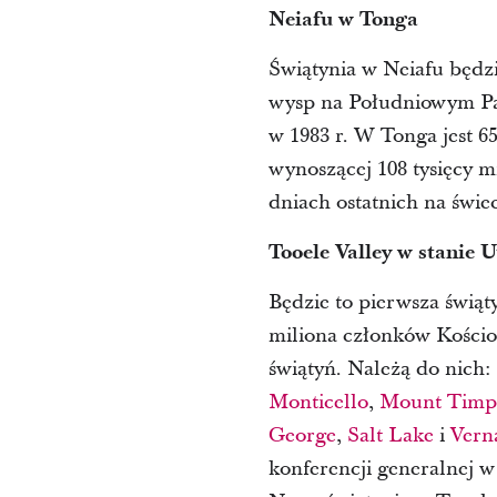
Neiafu w Tonga
Świątynia w Neiafu będz
wysp na Południowym Pa
w 1983 r. W Tonga jest 65
wynoszącej 108 tysięcy m
dniach ostatnich na świec
Tooele Valley w stanie 
Będzie to pierwsza świąt
miliona członków Kościoła
świątyń. Należą do nich:
Monticello
,
Mount Timp
George
,
Salt Lake
i
Vern
konferencji generalnej w