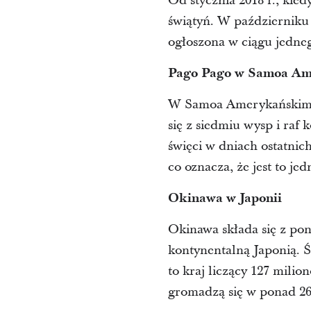
Od stycznia 2018 r., kie
świątyń. W październiku 
ogłoszona w ciągu jedneg
Pago Pago w Samoa A
W Samoa Amerykańskim bę
się z siedmiu wysp i raf 
święci w dniach ostatnic
co oznacza, że jest to je
Okinawa w Japonii
Okinawa składa się z p
kontynentalną Japonią. 
to kraj liczący 127 milio
gromadzą się w ponad 260