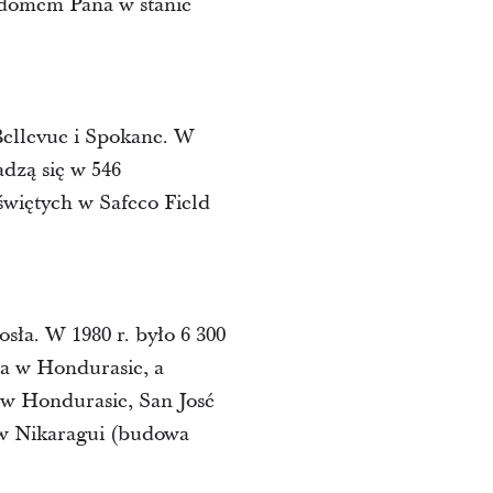
. domem Pana w stanie
 Bellevue i Spokane. W
adzą się w 546
świętych w Safeco Field
sła. W 1980 r. było 6 300
nia w Hondurasie, a
 w Hondurasie, San José
w Nikaragui (budowa