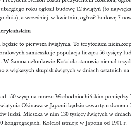
dy Prezydent Nelson został prezydentem Kościoła, ogł
ubiegłego roku ogłosił budowę 12 świątyń (to najwięks
o dnia), a wcześniej, w kwietniu, ogłosił budowę 7 no
merykańskim
dzie to pierwsza świątynia. To terytorium nieinkor
koralowych zamieszkuje populacja licząca 56 tysięcy lud
h. W Samoa członkowie Kościoła stanowią niemal trzydz
dno z większych skupisk świętych w dniach ostatnich na 
onad 150 wysp na morzu Wschodniochińskim pomiędzy
Świątynia Okinawa w Japonii będzie czwartym domem P
nów ludzi. Mieszka w nim 130 tysięcy świętych w dniach
 kongregacjach. Kościół istnieje w Japonii od 1901 r.