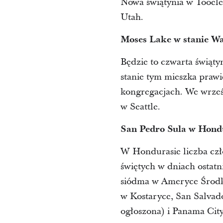
Nowa świątynia w Tooele,
Utah.
Moses Lake w stanie W
Będzie to czwarta świąty
stanie tym mieszka prawi
kongregacjach. We wrześn
w Seattle.
San Pedro Sula w Hond
W Hondurasie liczba czło
świętych w dniach ostatni
siódma w Ameryce Środko
w Kostaryce, San Salva
ogłoszona) i Panama Cit