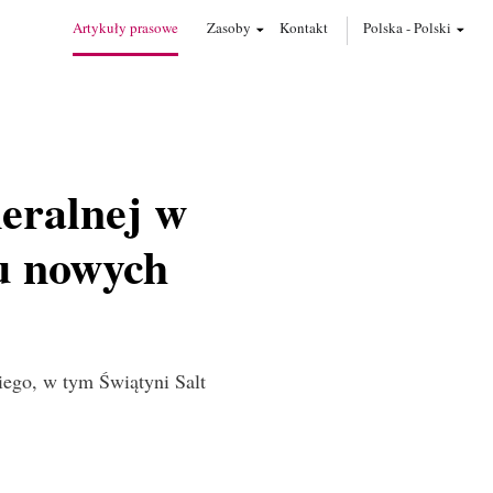
Artykuły prasowe
Zasoby
Kontakt
Polska
-
Polski
neralnej w
u nowych
iego, w tym Świątyni Salt