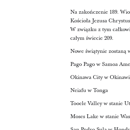
Na zakończenie 189. Wio
Kościoła Jezusa Chrystu
W związku z tym całkowit
całym świecie 209.
Nowe świątynie zostaną 
Pago Pago w Samoa Ame
Okinawa City w Okinawi
Neiafu w Tonga
Tooele Valley w stanie U
Moses Lake w stanie Wa
San Pedro Sula w Hondu