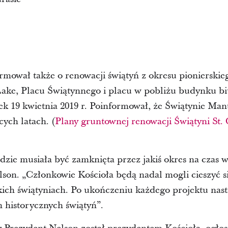
mował także o renowacji świątyń z okresu pionierskieg
 Lake, Placu Świątynnego i placu w pobliżu budynku b
ek 19 kwietnia 2019 r. Poinformował, że Świątynie Man
ych latach. (
Plany gruntownej renowacji Świątyni St. 
dzie musiała być zamknięta przez jakiś okres na czas 
lson. „Członkowie Kościoła będą nadal mogli cieszyć 
skich świątyniach. Po ukończeniu każdego projektu na
h historycznych świątyń”.