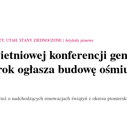
TY, UTAH, STANY ZJEDNOCZONE
Artykuły prasowe
etniowej konferencji ge
orok ogłasza budowę ośmi
 też o nadchodzących renowacjach świątyń z okresu pioniersk