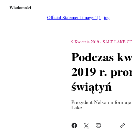
Wiadomości
Official-Statement-image-1[1].jpg
9 Kwietnia 2019
-
SALT LAKE CI
Podczas kwi
2019 r. pr
świątyń
Prezydent Nelson informuje
Lake