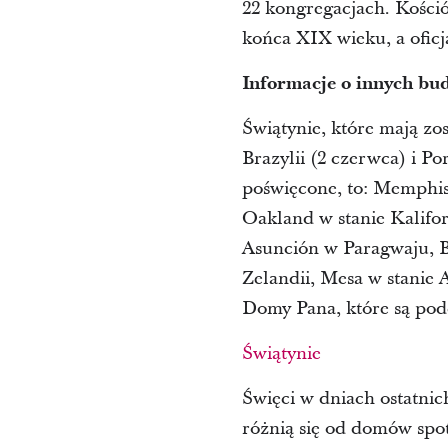
22 kongregacjach. Kości
końca XIX wieku, a oficj
Informacje o innych bu
Świątynie, które mają zo
Brazylii (2 czerwca) i Po
poświęcone, to: Memphis
Oakland w stanie Kalifor
Asunción w Paragwaju, B
Zelandii, Mesa w stanie 
Domy Pana, które są podd
Świątynie
Święci w dniach ostatnic
różnią się od domów spot