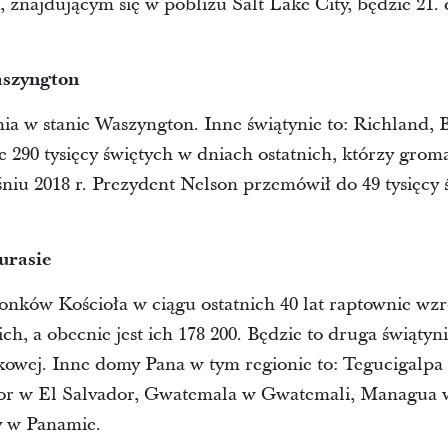
 znajdującym się w pobliżu Salt Lake City, będzie 21
aszyngton
nia w stanie Waszyngton. Inne świątynie to: Richland,
e 290 tysięcy świętych w dniach ostatnich, którzy grom
iu 2018 r. Prezydent Nelson przemówił do 49 tysięcy 
urasie
nków Kościoła w ciągu ostatnich 40 lat raptownie wzro
ch, a obecnie jest ich 178 200. Będzie to druga świąty
wej. Inne domy Pana w tym regionie to: Tegucigalpa
dor w El Salvador, Gwatemala w Gwatemali, Managua 
y w Panamie.