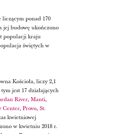
e liczącym ponad 170
 a jej budowę ukończono
t populacji kraju
populacja świętych w
wna Kościoła, liczy 2,1
tym jest 17 działających
ordan River
,
Manti
,
y Center
,
Provo
,
St.
as kwietniowej
zono w kwietniu 2018 r.