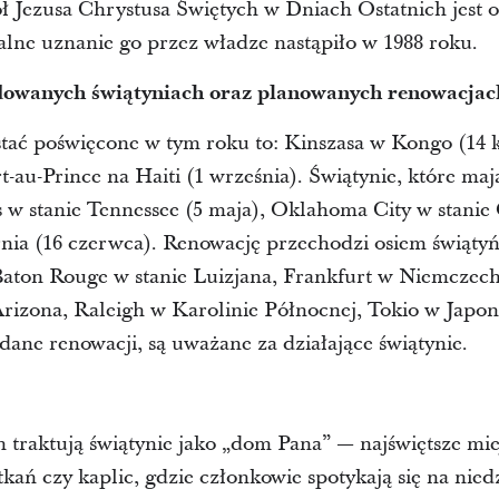
ół Jezusa Chrystusa Świętych w Dniach Ostatnich jest
alne uznanie go przez władze nastąpiło w 1988 roku.
dowanych świątyniach oraz planowanych renowacjac
stać poświęcone w tym roku to: Kinszasa w Kongo (14 k
rt-au-Prince na Haiti (1 września). Świątynie, które ma
 w stanie Tennessee (5 maja), Oklahoma City w stanie
nia (16 czerwca). Renowację przechodzi osiem świątyń
aton Rouge w stanie Luizjana, Frankfurt w Niemczec
Arizona, Raleigh w Karolinie Północnej, Tokio w Japon
ane renowacji, są uważane za działające świątynie.
h traktują świątynie jako „dom Pana” — najświętsze mie
kań czy kaplic, gdzie członkowie spotykają się na nie