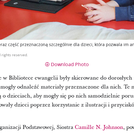
eraz część przeznaczoną szczególnie dla dzieci, która pozwala im ang
l rights reserved.
Download Photo
e w Bibliotece ewangelii były skierowane do dorosłych 
 mogły odnaleźć materiały przeznaczone dla nich. Te 
ą o dzieciach, aby mogły się po nich samodzielnie poru
owały dzieci poprzez korzystanie z ilustracji i przyci
anizacji Podstawowej, Siostra
Camille N. Johnson
, po