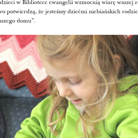
a dzieci w Bibliotece ewangelii wzmocnią wiarę waszej 
wo potwierdzą, że jesteśmy dziećmi niebiańskich rodz
aszego domu”.