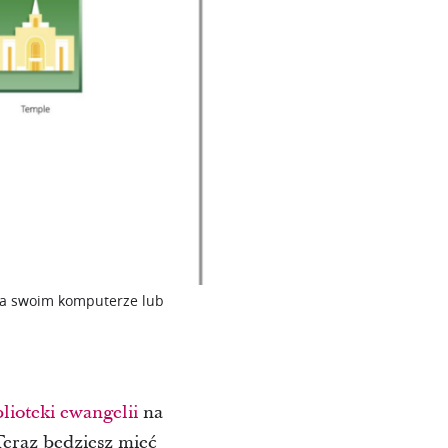
i na swoim komputerze lub
lioteki ewangelii
na
Teraz będziesz mieć