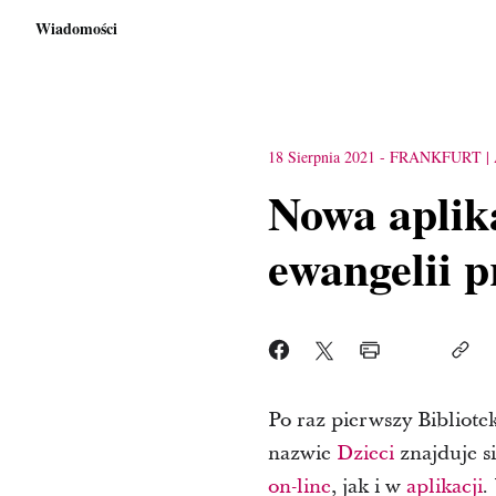
Wiadomości
18 Sierpnia 2021
-
FRANKFURT
Nowa aplika
ewangelii p
Po raz pierwszy Bibliote
nazwie
Dzieci
znajduje s
on-line
, jak i w
aplikacji
.