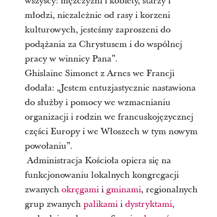
wszyscy: mężczyźni i kobiety, starzy i
młodzi, niezależnie od rasy i korzeni
kulturowych, jesteśmy zaproszeni do
podążania za Chrystusem i do wspólnej
pracy w winnicy Pana”.
Ghislaine Simonet z Arnes we Francji
dodała: „Jestem entuzjastycznie nastawiona
do służby i pomocy we wzmacnianiu
organizacji i rodzin we francuskojęzycznej
części Europy i we Włoszech w tym nowym
powołaniu”.
Administracja Kościoła opiera się na
funkcjonowaniu lokalnych kongregacji
zwanych
okręgami
i
gminami
, regionalnych
grup zwanych
palikami
i
dystryktami
,