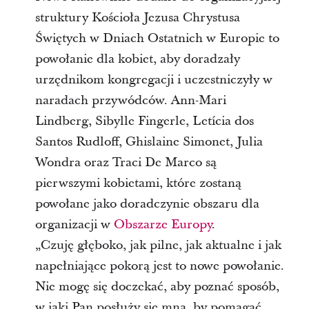
struktury Kościoła Jezusa Chrystusa
Świętych w Dniach Ostatnich w Europie to
powołanie dla kobiet, aby doradzały
urzędnikom kongregacji i uczestniczyły w
naradach przywódców. Ann-Mari
Lindberg, Sibylle Fingerle, Letícia dos
Santos Rudloff, Ghislaine Simonet, Julia
Wondra oraz Traci De Marco są
pierwszymi kobietami, które zostaną
powołane jako doradczynie obszaru dla
organizacji w
Obszarze Europy
.
„Czuję głęboko, jak pilne, jak aktualne i jak
napełniające pokorą jest to nowe powołanie.
Nie mogę się doczekać, aby poznać sposób,
w jaki Pan posłuży się mną, by pomagać