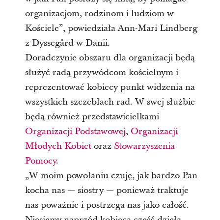
organizacjom, rodzinom i ludziom w
Kościele”, powiedziała Ann-Mari Lindberg
z Dyssegård w Danii.
Doradczynie obszaru dla organizacji będą
służyć radą przywódcom kościelnym i
reprezentować kobiecy punkt widzenia na
wszystkich szczeblach rad. W swej służbie
będą również przedstawicielkami
Organizacji Podstawowej
,
Organizacji
Młodych Kobiet
oraz
Stowarzyszenia
Pomocy
.
„W moim powołaniu czuję, jak bardzo Pan
kocha nas — siostry — ponieważ traktuje
nas poważnie i postrzega nas jako całość.
Niesiemy naprzód kobiecą część dzieła