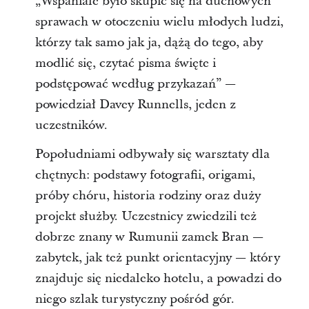
„Wspaniale było skupić się na duchowych
sprawach w otoczeniu wielu młodych ludzi,
którzy tak samo jak ja, dążą do tego, aby
modlić się, czytać pisma święte i
podstępować według przykazań” —
powiedział Davey Runnells, jeden z
uczestników.
Popołudniami odbywały się warsztaty dla
chętnych: podstawy fotografii, origami,
próby chóru, historia rodziny oraz duży
projekt służby. Uczestnicy zwiedzili też
dobrze znany w Rumunii zamek Bran —
zabytek, jak też punkt orientacyjny — który
znajduje się niedaleko hotelu, a powadzi do
niego szlak turystyczny pośród gór.