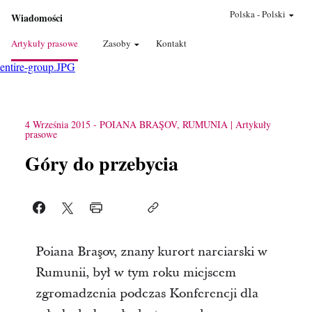
Polska
-
Polski
Wiadomości
Artykuły prasowe
Zasoby
Kontakt
entire-group.JPG
4 Września 2015
-
POIANA BRAŞOV, RUMUNIA
Artykuły
prasowe
Góry do przebycia
Poiana Braşov, znany kurort narciarski w
Rumunii, był w tym roku miejscem
zgromadzenia podczas Konferencji dla