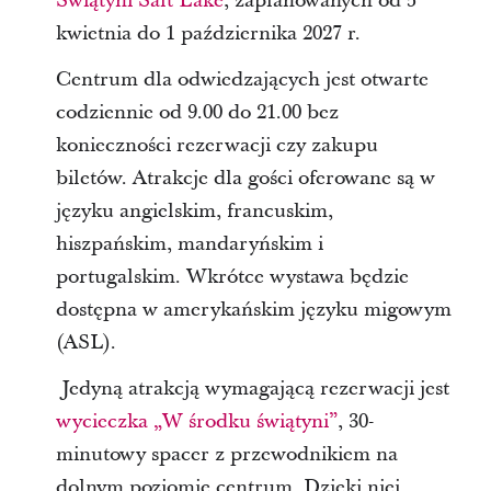
Świątyni Salt Lake
, zaplanowanych od 5
kwietnia do 1 października 2027 r.
Centrum dla odwiedzających jest otwarte
codziennie od 9.00 do 21.00 bez
konieczności rezerwacji czy zakupu
biletów. Atrakcje dla gości oferowane są w
języku angielskim, francuskim,
hiszpańskim, mandaryńskim i
portugalskim. Wkrótce wystawa będzie
dostępna w amerykańskim języku migowym
(ASL).
Jedyną atrakcją wymagającą rezerwacji jest
wycieczka „W środku świątyni”
, 30-
minutowy spacer z przewodnikiem na
dolnym poziomie centrum. Dzięki niej