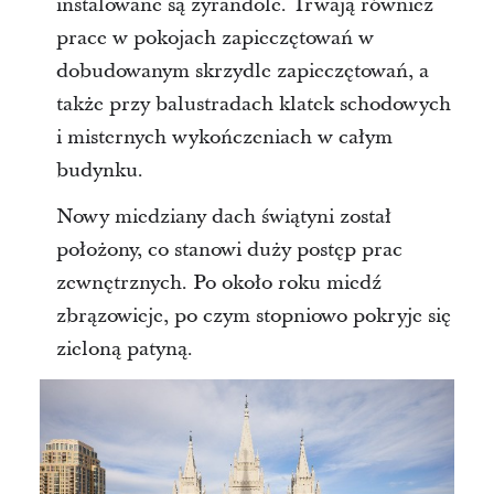
instalowane są żyrandole. Trwają również
prace w pokojach zapieczętowań w
dobudowanym skrzydle zapieczętowań, a
także przy balustradach klatek schodowych
i misternych wykończeniach w całym
budynku.
Nowy miedziany dach świątyni został
położony, co stanowi duży postęp prac
zewnętrznych. Po około roku miedź
zbrązowieje, po czym stopniowo pokryje się
zieloną patyną.