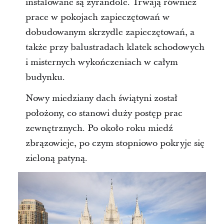
instalowane są żyrandole. Trwają również
prace w pokojach zapieczętowań w
dobudowanym skrzydle zapieczętowań, a
także przy balustradach klatek schodowych
i misternych wykończeniach w całym
budynku.
Nowy miedziany dach świątyni został
położony, co stanowi duży postęp prac
zewnętrznych. Po około roku miedź
zbrązowieje, po czym stopniowo pokryje się
zieloną patyną.