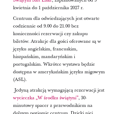
Świątyni Salt Lake
, zaplanowanych od 5
kwietnia do 1 października 2027 r.
Centrum dla odwiedzających jest otwarte
codziennie od 9.00 do 21.00 bez
konieczności rezerwacji czy zakupu
biletów. Atrakcje dla gości oferowane są w
języku angielskim, francuskim,
hiszpańskim, mandaryńskim i
portugalskim. Wkrótce wystawa będzie
dostępna w amerykańskim języku migowym
(ASL).
Jedyną atrakcją wymagającą rezerwacji jest
wycieczka „W środku świątyni”
, 30-
minutowy spacer z przewodnikiem na
dolnym poziomie centrum. Dzięki niej